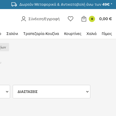
Δωρεάν Μεταφορικά & Αντικαταβολή άνω των
49€ *
0,00 €
Σύνδεση/Εγγραφή
0
ο
Σαλόνι
Τραπεζαρία-Κουζίνα
Κουρτίνες
Χαλιά
Γάμος
χίων
υ
ΔΙΑΣΤΆΣΕΙΣ