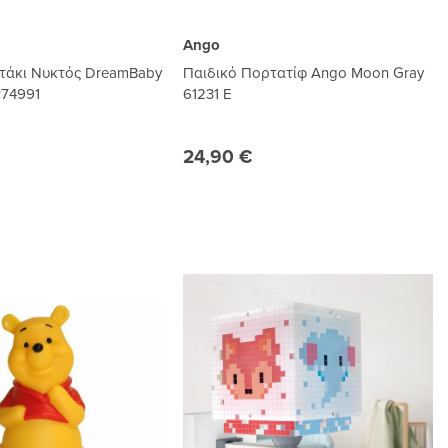
Ango
τάκι Νυκτός DreamBaby
Παιδικό Πορτατίφ Ango Moon Gray
R74991
61231 E
24,90 €