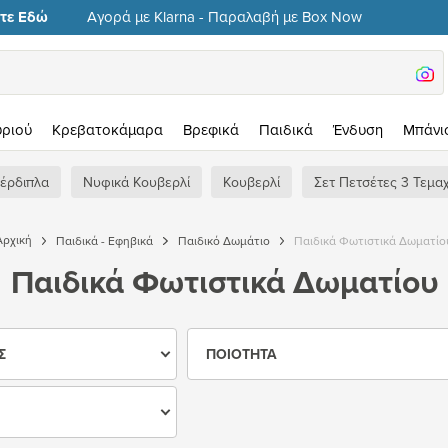
Αγορά με Klarna - Παραλαβή με Box Now
ίτε Εδώ
υριού
Κρεβατοκάμαρα
Βρεφικά
Παιδικά
Ένδυση
Μπάνι
πέρδιπλα
Νυφικά Κουβερλί
Κουβερλί
Σετ Πετσέτες 3 Τεμα
Αρχική
Παιδικά - Εφηβικά
Παιδικό Δωμάτιο
Παιδικά Φωτιστικά Δωματίο
Παιδικά Φωτιστικά Δωματίου
Σ
ΠΟΙΌΤΗΤΑ