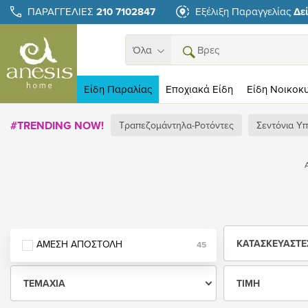
ΠΑΡΑΓΓΕΛΙΕΣ
210 7102847
Εξέλιξη Παραγγελίας
Δε
Βρες αυτό που ταιριάζ
Όλα
Search
Είδη Παραλίας
Εποχιακά Eίδη
Είδη Νοικοκ
#TRENDING NOW!
Τραπεζομάντηλα-Ροτόντες
Σεντόνια Υ
ΚΑΤΑΣΚΕΥΑΣΤΈ
ΆΜΕΣΗ ΑΠΟΣΤΟΛΉ
45
ΤΕΜΆΧΙΑ
ΤΙΜΉ