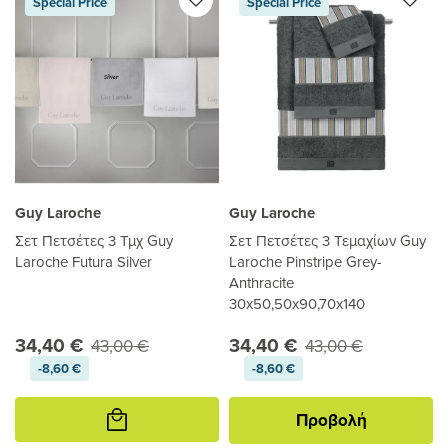
Special Price
Special Price
Guy Laroche
Guy Laroche
Σετ Πετσέτες 3 Τμχ Guy
Σετ Πετσέτες 3 Τεμαχίων Guy
Laroche Futura Silver
Laroche Pinstripe Grey-
Anthracite
30x50,50x90,70x140
34,40 €
34,40 €
43,00 €
43,00 €
-8,60 €
-8,60 €
Προσθήκη
Προβολή
στο
καλάθι