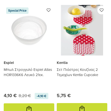
Special Price
Espiel
Kentia
Μπωλ Στρογγυλό Espiel Atlas
Σετ Πιάστρες Κουζίνας 2
HOR1336K6 Λευκό 21εκ.
Τεμαχίων Kentia Cupcake
4,10 €
5,75 €
8,20 €
-4,10 €
Προσθήκη
Προσθήκη
στο
στο