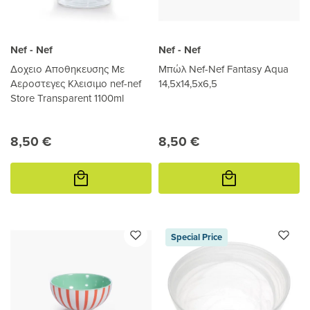
Nef - Nef
Nef - Nef
Δοχειο Αποθηκευσης Με
Μπώλ Nef-Nef Fantasy Aqua
Αεροστεγες Κλεισιμο nef-nef
14,5x14,5x6,5
Store Transparent 1100ml
8,50 €
8,50 €
Προσθήκη
Προσθήκη
στο
στο
καλάθι
καλάθι
Special Price