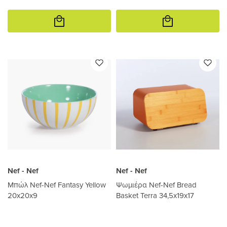
Προσθήκη
Προσθήκη
στο
στο
καλάθι
καλάθι
Nef - Nef
Nef - Nef
Μπώλ Nef-Nef Fantasy Yellow
Ψωμιέρα Nef-Nef Bread
20x20x9
Basket Terra 34,5x19x17