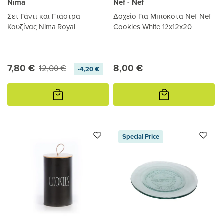
Nima
Nef - Nef
Σετ Γάντι και Πιάστρα
Δοχείο Για Μπισκότα Nef-Nef
Κουζίνας Nima Royal
Cookies White 12x12x20
7,80 €
8,00 €
12,00 €
-4,20 €
Προσθήκη
Προσθήκη
στο
στο
καλάθι
καλάθι
Special Price