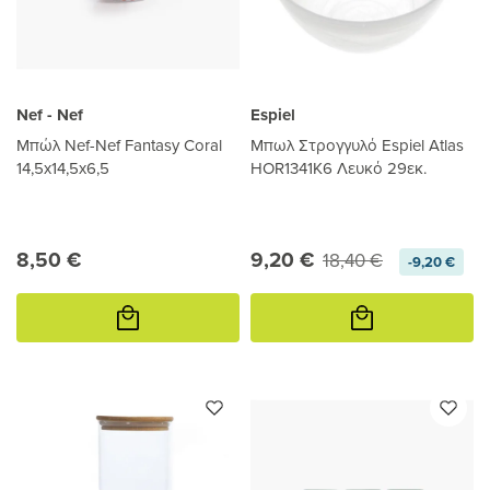
Nef - Nef
Espiel
Μπώλ Nef-Nef Fantasy Coral
Μπωλ Στρογγυλό Espiel Atlas
14,5x14,5x6,5
HOR1341K6 Λευκό 29εκ.
8,50 €
9,20 €
18,40 €
-9,20 €
Προσθήκη
Προσθήκη
στο
στο
καλάθι
καλάθι