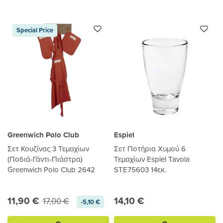
Special Price
Greenwich Polo Club
Espiel
Σετ Κουζίνας 3 Τεμαχίων
Σετ Ποτήρια Χυμού 6
(Ποδιά-Γάντι-Πιάστρα)
Τεμαχίων Espiel Tavola
Greenwich Polo Club 2642
STE75603 14εκ.
11,90 €
14,10 €
17,00 €
-5,10 €
Προσθήκη
Προσθήκη