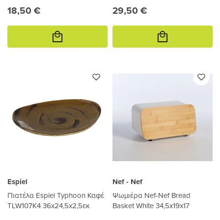
18,50 €
29,50 €
Προσθήκη
Προσθήκη
στο
στο
καλάθι
καλάθι
Espiel
Nef - Nef
Πιατέλα Espiel Typhoon Καφέ
Ψωμιέρα Nef-Nef Bread
TLW107K4 36x24,5x2,5εκ
Basket White 34,5x19x17