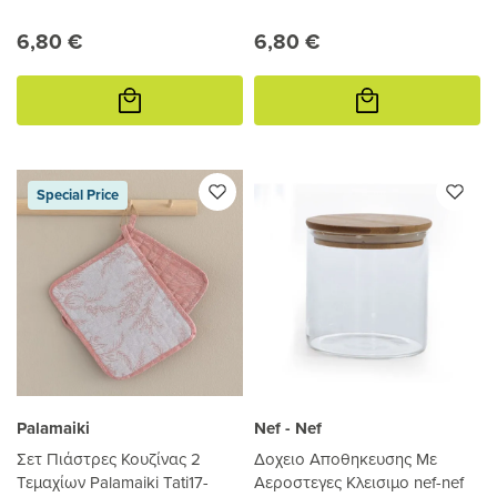
6,80 €
6,80 €
Προσθήκη
Προσθήκη
στο
στο
καλάθι
καλάθι
Special Price
Palamaiki
Nef - Nef
Σετ Πιάστρες Κουζίνας 2
Δοχειο Αποθηκευσης Με
Τεμαχίων Palamaiki Tati17-
Αεροστεγες Κλεισιμο nef-nef