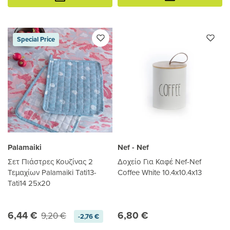
καλάθι
καλάθι
Special Price
Palamaiki
Nef - Nef
Σετ Πιάστρες Κουζίνας 2
Δοχείο Για Καφέ Nef-Nef
Τεμαχίων Palamaiki Tati13-
Coffee White 10.4x10.4x13
Tati14 25x20
6,44 €
6,80 €
9,20 €
-2,76 €