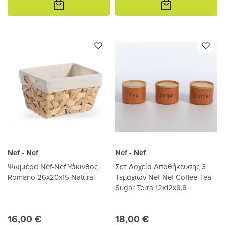
στο
στο
καλάθι
καλάθι
Nef - Nef
Nef - Nef
Ψωμιέρα Nef-Nef Υάκινθος
Σετ Δοχεία Αποθήκευσης 3
Romano 26x20x15 Natural
Τεμαχίων Nef-Nef Coffee-Tea-
Sugar Terra 12x12x8,8
16,00 €
18,00 €