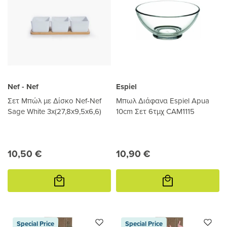
Nef - Nef
Espiel
Σετ Μπώλ με Δίσκο Nef-Nef
Μπωλ Διάφανα Espiel Apua
Sage White 3x(27,8x9,5x6,6)
10cm Σετ 6τμχ CAM1115
10,50 €
10,90 €
Προσθήκη
Προσθήκη
στο
στο
καλάθι
καλάθι
Special Price
Special Price