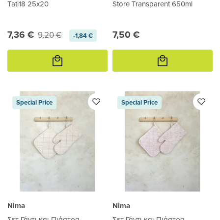
Tati18 25x20
Store Transparent 650ml
7,36 €
7,50 €
9,20 €
-1,84 €
Προσθήκη
Προσθήκη
στο
στο
καλάθι
καλάθι
Special Price
Special Price
Nima
Nima
Σετ Γάντι και Πιάστρα
Σετ Γάντι και Πιάστρα