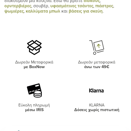
διακοσμούν μία κουζίνα. Εδώ θα βρείτε
δίσκους
,
ορντερβιέρες
, σουβέρ,
υφασμάτινες τσάντες
,
πιάστρες
,
ψωμιέρες
,
καλλύματα μπωλ
και
βάσεις για σκεύη
.
Δωρεάν Μεταφορικά
Δωρεάν μεταφορικά
με BoxNow
άνω των 49€
Εύκολη πληρωμή
KLARNA
μέσω IRIS
Δόσεις χωρίς πιστωτική