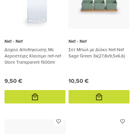
Nef - Nef
Nef - Nef
Δοχειο Αποθηκευσης Με
Σετ Μπώλ με Δίσκο Nef-Nef
Αεροστεγες Κλεισιμο nef-nef
Sage Green 3x(27,8x9,5x6,6)
Store Transparent 1500ml
9,50 €
10,50 €
Προσθήκη
Προσθήκη
στο
στο
καλάθι
καλάθι