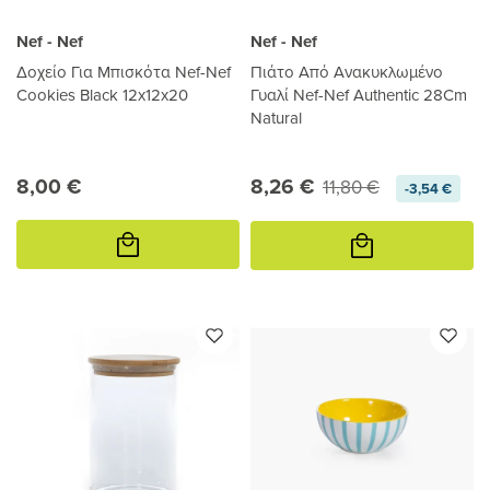
Nef - Nef
Nef - Nef
Δοχείο Για Μπισκότα Nef-Nef
Πιάτο Από Ανακυκλωμένο
Cookies Black 12x12x20
Γυαλί Nef-Nef Authentic 28Cm
Natural
8,00 €
8,26 €
11,80 €
-3,54 €
Προσθήκη
Προσθήκη
στο
στο
καλάθι
καλάθι