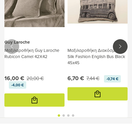
Guy Laroche
Μαξιλαροθήκη Guy Laroche
Μαξιλαροθήκη Διακόσμησης
Rubicon Camel 42X42
Silk Fashion English Bus Black
45x45
16,00 €
6,70 €
20,00 €
7,44 €
-0,74 €
-4,00 €
Προσθήκη
στο
Προσθήκη
καλάθι
στο
καλάθι