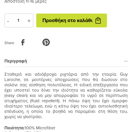
Αποστολή 11-16 μέρες
Προσθήκη
-
+
Προσθήκη στο καλάθι
στο
καλάθι
Share
Περιγραφή
Σταθερά και αδιάβροχα ριχτάρια από την εταιρία
Guy
Laroche
, σε μοντέρνες αποχρώσεις που θα δώσουν στο
σαλόνι σας αίσθηση πολυτέλειας.
Η ειδική επεξεργασία που
έχει υποστεί του δίνει την ιδιότητα να καθαρίζεται εύκολα
(easy clean) και να μην απορροφάει το υγρό σε περίπτωση
ατυχήματος (fluid repellent).
Η πάνω όψη του έχει όμορφο
ιδιαίτερο τελείωμα, ενώ η κάτω όψη του
έχει αντιολισθητική
επένδυση
, η οποία το βοηθά να παραμένει στη θέση του,
χωρίς να γλιστράει.
Ποιότητα:
100% Microfiber