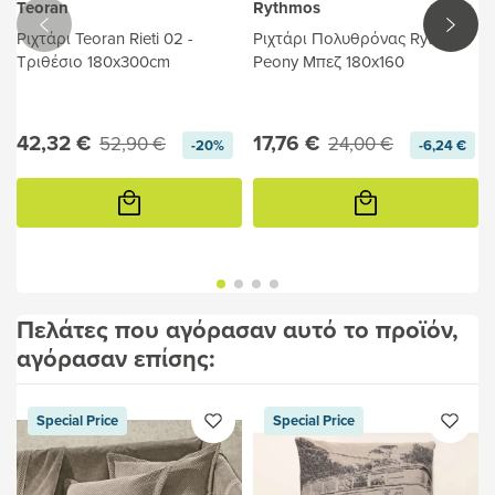
Teoran
Rythmos
Ριχτάρι Teoran Rieti 02 -
Ριχτάρι Πολυθρόνας Rythmos
Τριθέσιο 180x300cm
Peony Μπεζ 180x160
42,32 €
17,76 €
52,90 €
24,00 €
-20%
-6,24 €
Προσθήκη
Προσθήκη
στο
στο
καλάθι
καλάθι
Πελάτες που αγόρασαν αυτό το προϊόν,
αγόρασαν επίσης:
Special Price
Special Price