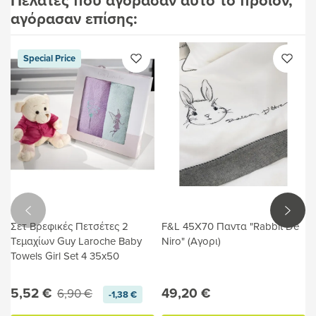
αγόρασαν επίσης:
Special Price
Σετ Βρεφικές Πετσέτες 2
F&L 45X70 Παντα "Rabbit De
Τεμαχίων Guy Laroche Baby
Niro" (Αγορι)
Towels Girl Set 4 35x50
5,52 €
49,20 €
6,90 €
-1,38 €