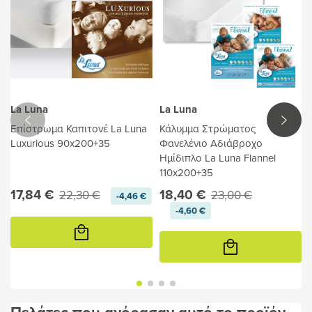
La Luna
La Luna
Επίστρωμα Καπιτονέ La Luna
Κάλυμμα Στρώματος
Luxurious 90x200+35
Φανελένιο Αδιάβροχο
Ημίδιπλο La Luna Flannel
110x200+35
17,84 €
18,40 €
22,30 €
23,00 €
-4,46 €
-4,60 €
Προσθήκη
στο
Προσθήκη
καλάθι
στο
καλάθι
Πελάτες που αγόρασαν αυτό το προϊόν,