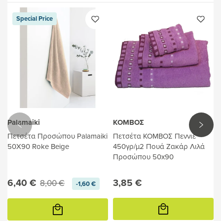
Special Price
Palamaiki
ΚΟΜΒΟΣ
Πετσέτα Προσώπου Palamaiki
Πετσέτα ΚΟΜΒΟΣ Πεννιέ
50X90 Roke Beige
450γρ/μ2 Πουά Ζακάρ Λιλά
Προσώπου 50x90
6,40 €
3,85 €
8,00 €
-1,60 €
Προσθήκη
Προσθήκη
στο
στο
καλάθι
καλάθι