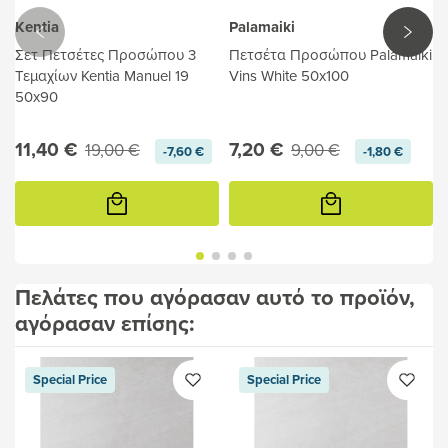
Kentia
Palamaiki
Σετ Πετσέτες Προσώπου 3
Πετσέτα Προσώπου Palamaiki
Τεμαχίων Kentia Manuel 19
Vins White 50x100
50x90
11,40 €
7,20 €
19,00 €
9,00 €
-7,60 €
-1,80 €
Προσθήκη
Προσθήκη
στο
στο
καλάθι
καλάθι
Πελάτες που αγόρασαν αυτό το προϊόν,
αγόρασαν επίσης:
Special Price
Special Price