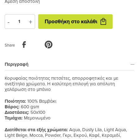
Άμεση αποστολή
Προσθήκη
-
+
Προσθήκη στο καλάθι
στο
καλάθι
Share
Περιγραφή
Κορυφαίας ποιότητας πετσέτες, απορροφητικές και με
ανεξίτηλα χρώματα. Η καλύτερη επιλογή για απόλυτη
χαλάρωση στο μπάνιο
Ποιότητα:
100% Βαμβάκι
Βάρος:
600 gsm
Διαστάσεις:
50x100
Τεμάχια:
Μεμονωμένο
Διατίθεται στα εξής χρώματα:
Aqua, Dusty Lila, Light Aqua,
Light Beige, Mocca, Powder, Γκρι, Εκρού, Καφέ, Κεραμιδί,