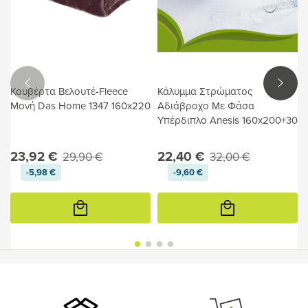
Κουβέρτα Βελουτέ-Fleece
Κάλυμμα Στρώματος
Μονή Das Home 1347 160x220
Αδιάβροχο Με Φάσα
Υπέρδιπλο Anesis 160x200+30
23,92 €
22,40 €
29,90 €
32,00 €
-5,98 €
-9,60 €
Προσθήκη
Προσθήκη
στο
στο
καλάθι
καλάθι