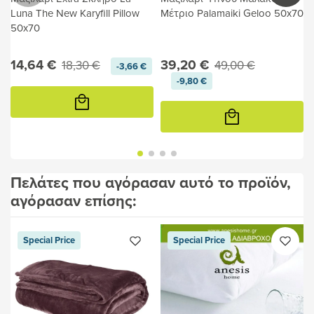
Luna The New Karyfill Pillow
Μέτριο Palamaiki Geloo 50x70
50x70
14,64 €
39,20 €
18,30 €
49,00 €
-3,66 €
-9,80 €
Προσθήκη
στο
Προσθήκη
καλάθι
στο
καλάθι
Πελάτες που αγόρασαν αυτό το προϊόν,
αγόρασαν επίσης:
Special Price
Special Price