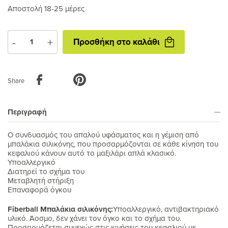
Αποστολή 18-25 μέρες
Προσθήκη
-
+
Προσθήκη στο καλάθι
στο
καλάθι
Share
Περιγραφή
Ο συνδυασμός του απαλού υφάσματος και η γέμιση από
μπαλάκια σιλικόνης, που προσαρμόζονται σε κάθε κίνηση του
κεφαλιού κάνουν αυτό το μαξιλάρι απλά κλασικό.
Υποαλλεργικό
Διατηρεί το σχήμα του
Μεταβλητή στήριξη
Επαναφορά όγκου
Fiberball Μπαλάκια σιλικόνης:
Υποαλλεργικό, αντιβακτηριακό
υλικό. Άοσμο, δεν χάνει τον όγκο και το σχήμα του.
Προσαρμόζεται συνεχώς στις κινήσεις του κεφαλιού με