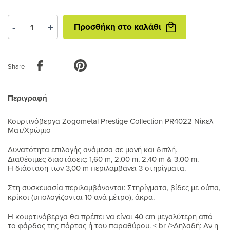
Προσθήκη
-
+
Προσθήκη στο καλάθι
στο
καλάθι
Share
Περιγραφή
Κουρτινόβεργα Zogometal Prestige Collection PR4022 Νίκελ
Ματ/Χρώμιο
Δυνατότητα επιλογής ανάμεσα σε μονή και διπλή.
Διαθέσιμες διαστάσεις: 1,60 m, 2,00 m, 2,40 m & 3,00 m.
Η διάσταση των 3,00 m περιλαμβάνει 3 στηρίγματα.
Στη συσκευασία περιλαμβάνονται: Στηρίγματα, βίδες με ούπα,
κρίκοι (υπολογίζονται 10 ανά μέτρο), άκρα.
H κουρτινόβεργα θα πρέπει να είναι 40 cm μεγαλύτερη από
το φάρδος της πόρτας ή του παραθύρου. < br />Δηλαδή: Αν η