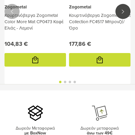
Zogometal
Zogometal
Κουρτινόβεργα Zogometal
Κουρτινόβεργα Zogometal Flat
Color More Mat CP0473 Καφέ
Collection FC4517 Μπρονζέ/
Ελιάς - Λεμονί
Όρο
104,83 €
177,86 €
Προσθήκη
Προσθήκη
στο
στο
καλάθι
καλάθι
Δωρεάν Μεταφορικά
Δωρεάν μεταφορικά
με BoxNow
άνω των 49€