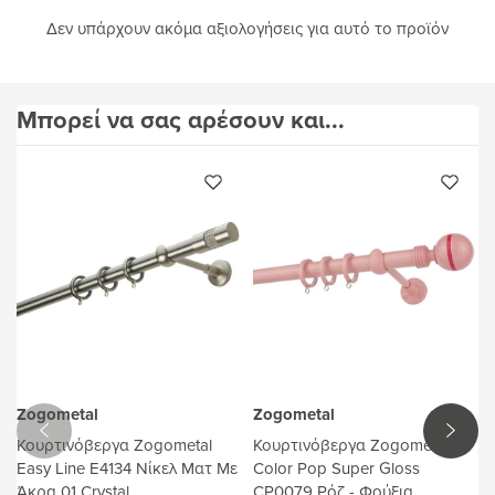
Δεν υπάρχουν ακόμα αξιολογήσεις για αυτό το προϊόν
Μπορεί να σας αρέσουν και...
Zogometal
Zogometal
Κουρτινόβεργα Zogometal
Κουρτινόβεργα Zogometal
Easy Line E4134 Νίκελ Ματ Με
Color Pop Super Gloss
Άκρα 01 Crystal
CP0079 Ρόζ - Φούξια