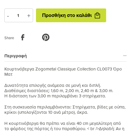
Προσθήκη
-
+
Προσθήκη στο καλάθι
στο
καλάθι
Share
Περιγραφή
Κουρτινόβεργα Zogometal Classique Collection CL0073 Όρο
Ματ
Δυνατότητα επιλογής ανάμεσα σε μονή και διπλή.
Διαθέσιμες διαστάσεις: 1,60 m, 2,00 m, 2,40 m & 3,00 m.
Η διάσταση των 3,00 m περιλαμβάνει 3 στηρίγματα.
Στη συσκευασία περιλαμβάνονται: Στηρίγματα, βίδες με ούπα,
κρίκοι (υπολογίζονται 10 ανά μέτρο), άκρα.
H κουρτινόβεργα θα πρέπει να είναι 40 cm μεγαλύτερη από
το φάρδος της πόρτας ή του παραθύρου. < br />Δηλαδή: Αν η